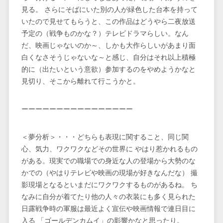
見る。 さらにそばにいた別の人が緑色した台本を持って
いたので見せてもらうと、この作品はどうやら二夜放送
予定の（戦争ものかな？）テレビドラマらしい。なん
だ、映画じゃないのか～、しかも大作らしいがあまり面
白くなさそうじゃないな～と感じ、自分はそれ以上積極
的に（出たいという意欲）参加するのをやめようかなと
見切り、そこから離れて行こうかと。
ーーーーーーーーーーーーーーーー
＜夢分析＞・・・どちらも表現に関すること、同じ関
心、気力、ワクワクなどその世界に やはり惹かれるもの
がある。現実での職場での身近な人の登場から大勢のな
かでの（やはりテレビや映画の現場が好きなんだな） 撮
影現場となるといまだにワクワクするものがあるね。 ち
なみに自分が着てたり他の人々の衣装にも多く見られた
日露戦争時の軍服は最近よく宣伝や映画情報で連日目に
入る 「ゴールデンカムイ」の影響かなと思ったり。