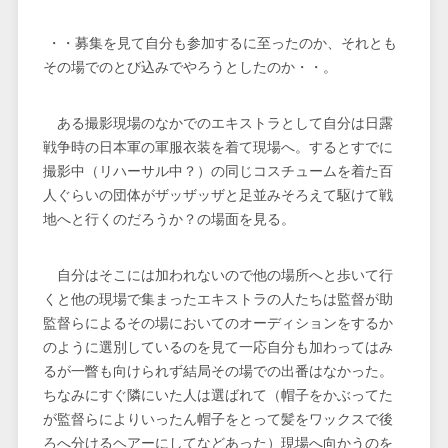
・・募集を見て自分も参加するに至ったのか、それとも
その場でのとび込みでやろうとしたのか・・。
ある撮影現場のなかでのエキストラとして自分は日露
戦争時の日本軍の軍服衣装を着て現場へ。するとすでに
撮影中（リハーサル中？）の同じコスチュームを着た百
人ぐらいの団体がザッザッザと足並みそろえて駆けて戦
地へと行くのだろうか？の場面を見る。
自分はそこには加われないので他の場所へと歩いて行
くと他の現場で集まったエキストラの人たちは監督が助
監督らによるその場においてのオーディションをするか
のように選別しているのを見て一応自分も加わってはみ
るが一瞥も向けられず結局その場での出番はなかった。
ちなみにすぐ隣にいた人は選ばれて（帽子をかぶってた
が監督らによりいったん帽子をとって髪をワックスで後
ろへ分けるヘアーにしてなどあった）現場へ向かうのを