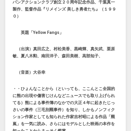
パンアクションクラブ創立２０周年記念作品、千葉真一
製作、監督作品『リメインズ 美しき勇者たち』（１９９
０）
英題「Yellow Fangs」
（出演）真田広之、村松美香、黒崎輝、真矢武、栗原
敏、夏八木勲、南田洋子、森田美樹、高部知子、
（音楽）大谷幸
・・ひょんなことから（といっても、ここんとこ全国的
に熊の出現や傷害じけんなどニュースでも取り上げられ
てる）熊による事件簿のなかでの大正４年に起きたじっ
さいの事件（三毛別羆事件）を知り、しかもノンフィク
ション作家としても知られた作家吉村昭による作品「羆
嵐」を一気に読み、さらにはモデルとした映画の本作を
知ったことからさっそく鑑賞。