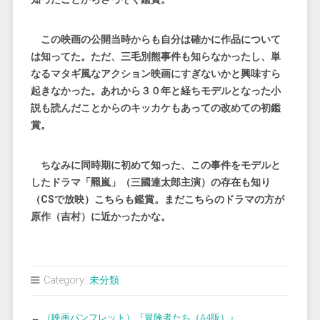
この映画の公開当時からも自分は確かに作品について
は知ってた。ただ、三毛別熊事件も知らなかったし、単
なるマタギ風なアクション映画にすぎないかと興味すら
起きなかった。あれから３０年と経ちモデルとなった小
説も読んだことからのキッカケもあっての改めての初鑑
賞。
ちなみに同時期に初めて知った、この事件をモデルと
したドラマ「羆嵐」（三國連太郎主演）の存在も知り
（CSで放映）こちらも鑑賞。まだこちらのドラマの方が
原作（吉村）に近かったかな。
Category:
未分類
←
（映画パンフレット）『冒険者たち（A4版）』