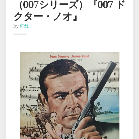
（007シリーズ）『007 ド
クター・ノオ』
by
哲哉