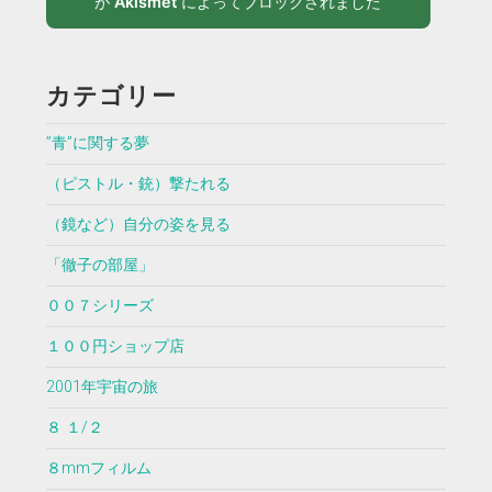
が
Akismet
によってブロックされました
カテゴリー
”青”に関する夢
（ピストル・銃）撃たれる
（鏡など）自分の姿を見る
「徹子の部屋」
００７シリーズ
１００円ショップ店
2001年宇宙の旅
８ １/２
８mmフィルム