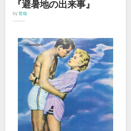
『避暑地の出来事』
by
哲哉