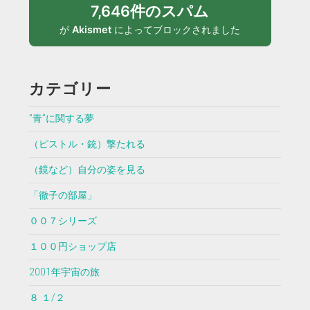
7,646件のスパム
が
Akismet
によってブロックされました
カテゴリー
”青”に関する夢
（ピストル・銃）撃たれる
（鏡など）自分の姿を見る
「徹子の部屋」
００７シリーズ
１００円ショップ店
2001年宇宙の旅
８ １/２