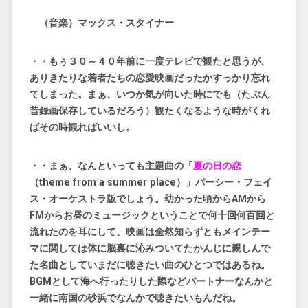
（音楽）マックス・スタイナー
・・もぅ３０～４０年前に一度テレビで観たと思うが、
ありきたりな若者たちの恋愛映画だったかすっかり忘れ
てしまった。まぁ、いつか気が向いた時にでも（たぶん
昔録画保存しているだろう）観たくなるような時がくれ
ばその時観ればいいし。
・・まぁ、なんといっても主題曲の「
夏の日の恋
（theme from a summer place）」パーシー・フェイ
ス・オーケストラ版でしょう。幼かった頃からAMから
FMからお昼のミュージックということで何十回何百回と
流れたのを耳にして、映画は全然知らずともメインテー
マに関しては体に脳裏に沁みついてたかんじに親しんで
た名曲としていまだに聴きたい曲のひとつではあるね。
BGMとして海へ行ったりした際などパートナーなんかと
一緒に南国の砂浜でなんかで聴きたいもんだね。