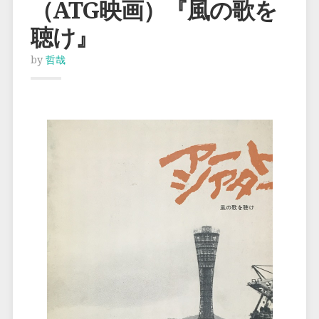
（ATG映画）『風の歌を
聴け』
by
哲哉