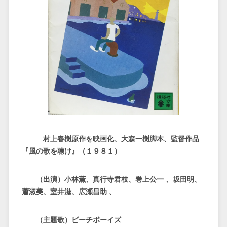
村上春樹原作を映画化、大森一樹脚本、監督作品
『風の歌を聴け』（１９８１）
（出演）小林薫、真行寺君枝、巻上公一 、坂田明、
蕭淑美、室井滋、広瀬昌助 、
（主題歌）ビーチボーイズ