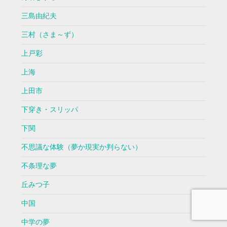
三島由紀夫
三村（さま～ず）
上戸彩
上海
上田市
下穿き・スリッパ
下関
不思議な体験（夢か現実か判らない）
不条理な夢
丘みつ子
中国
中学の夢