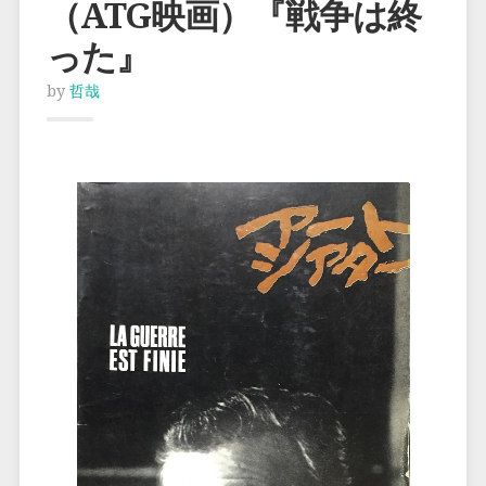
（ATG映画）『戦争は終
った』
by
哲哉