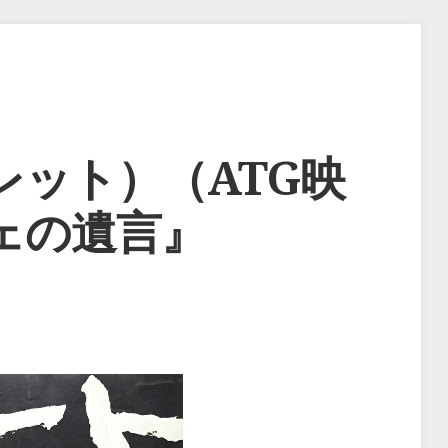
レット）（ATG映
ェの遺言』