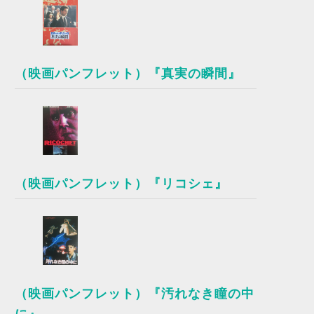
（映画パンフレット）『真実の瞬間』
（映画パンフレット）『リコシェ』
（映画パンフレット）『汚れなき瞳の中
に』