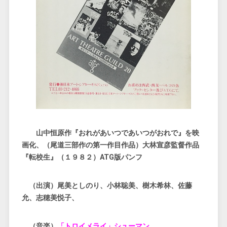
山中恒原作『おれがあいつであいつがおれで』を映
画化、（尾道三部作の第一作目作品）大林宣彦監督作品
『転校生』（１９８２）ATG版パンフ
（出演）尾美としのり、小林聡美、樹木希林、佐藤
允、志穂美悦子、
（音楽）
「トロイメライ」シューマン