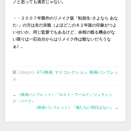
ノと思っても過言じゃない。
・・２００７年製作のリメイク版「転校生-さよなら あな
た-」の方は未だ未観（よほどこの８２年版の印象がつよ
いせいか、同じ監督でもあるけど、余程の観る機会がな
い限りは一応自分からはリメイク作は観ないだろうな
ぁ）。
Category:
ATG映画
,
マイコレクション
,
映画パンフレッ
ト
←
（映画パンフレット）『ロスト・ワールド／ジュラシッ
ク・パーク』
（映画パンフレット）『俺たちに明日はない』
→