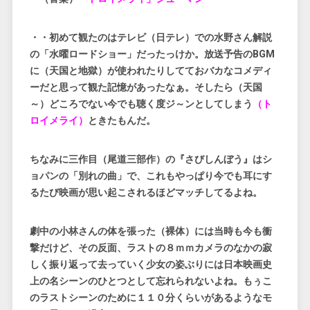
・・初めて観たのはテレビ（日テレ）での水野さん解説
の「水曜ロードショー」だったっけか。放送予告のBGM
に（天国と地獄）が使われたりしてておバカなコメディ
ーだと思って観た記憶があったなぁ。そしたら（天国
～）どころでない今でも聴く度ジ～ンとしてしまう
（ト
ロイメライ）
ときたもんだ。
ちなみに三作目（尾道三部作）の『さびしんぼう』はシ
ョパンの「別れの曲」で、これもやっぱり今でも耳にす
るたび映画が思い起こされるほどマッチしてるよね。
劇中の小林さんの体を張った（裸体）には当時も今も衝
撃だけど、その反面、ラストの８ｍｍカメラのなかの寂
しく振り返って去っていく少女の姿ぶりには日本映画史
上の名シーンのひとつとして忘れられないよね。もぅ
こ
のラストシーンのために１１０分くらいがあるようなモ