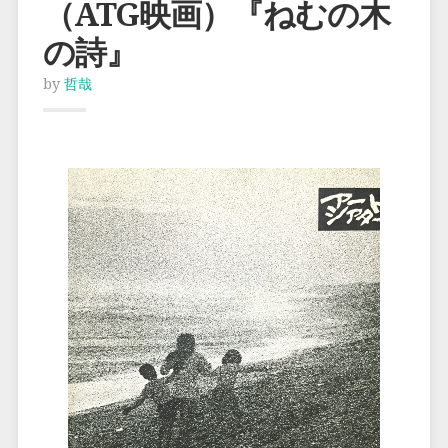
（ATG映画）『ねむの木
の詩』
by
哲哉