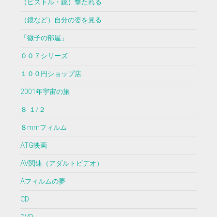
（ピストル・銃）撃たれる
（鏡など）自分の姿を見る
「徹子の部屋」
００７シリーズ
１００円ショップ店
2001年宇宙の旅
８ １/２
８mmフィルム
ATG映画
AV関連（アダルトビデオ）
Aフィルムの夢
CD