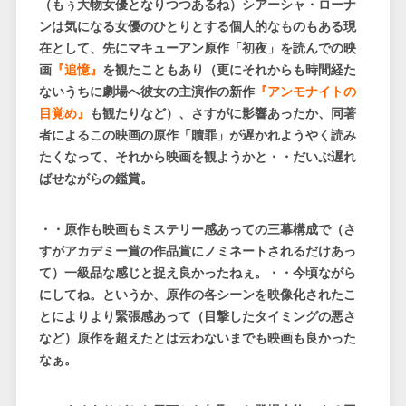
（もぅ大物女優となりつつあるね）シアーシャ・ローナ
ンは気になる女優のひとりとする個人的なものもある現
在として、先にマキューアン原作「初夜」を読んでの映
画
『追憶』
を観たこともあり（更にそれからも時間経た
ないうちに劇場へ彼女の主演作の新作
『アンモナイトの
目覚め』
も観たりなど）、さすがに影響あったか、同著
者によるこの映画の原作「贖罪」が遅かれようやく読み
たくなって、それから映画を観ようかと・・だいぶ遅れ
ばせながらの鑑賞。
・・原作も映画もミステリー感あっての三幕構成で（さ
すがアカデミー賞の作品賞にノミネートされるだけあっ
て）一級品な感じと捉え良かったねぇ。・・今頃ながら
にしてね。というか、原作の各シーンを映像化されたこ
とによりより緊張感あって（目撃したタイミングの悪さ
など）原作を超えたとは云わないまでも映画も良かった
なぁ。