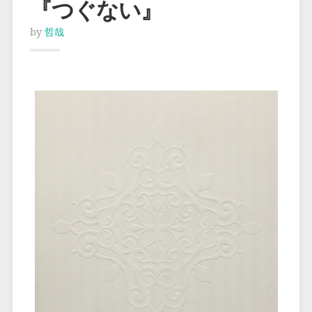
『つぐない』
by
哲哉