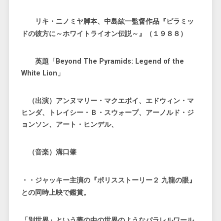
リキ・ニノミヤ脚本、中島紘一監督作品『ピラミッ
ドの彼方に～ホワイトライオン伝説～』（１９８８）
英題「Beyond The Pyramids: Legend of the
White Lion」
（出演）アンヌマリー・マクエボイ、エドウィン・マ
ヒンダ、トレイシー・Ｂ・スウォープ、アーノルド・ジ
ョンソン、アート・ヒンデル、
（音楽）溝口肇
・・ジャッキー主演の『ポリスストーリー２ 九龍の眼』
との同時上映で鑑賞。
「別世界」という夢の中の世界のようなパラレルワール