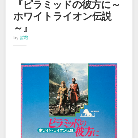
『ピラミッドの彼方に～
ホワイトライオン伝説
～』
by
哲哉