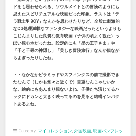
ドをも思わせられる、ソウルメイトとの冒険のようにも
思えたスピリチュアルな映画だった印象。ラストは「テ
ラ戦士Ψ BOY」なんかを思わせたりなど、全般に刺激的
なCG処理満載なファンタジーな映画だったというよりも
こじんまりした良質な教育映画（子供の頃よく観た）っ
ぽい観心地だったね。設定的にも「星の王子さま」や
「千と千尋の神隠し」「美しき冒険旅行」なんか観なが
らよぎったりしたね。
・・なかなかピラミッドやスフィンクスの前で撮影でき
たなんて（しかも堂々と近くで）貴重なんじゃないか
な。絵的にもあんまり観ないよね。子供たち演じてるバ
ックにドカンと大きく映ってるのを見ると結構インパク
トあるよね。
Category:
マイコレクション
,
外国映画
,
映画パンフレッ