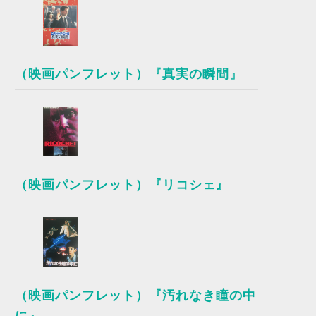
（映画パンフレット）『真実の瞬間』
（映画パンフレット）『リコシェ』
（映画パンフレット）『汚れなき瞳の中
に』