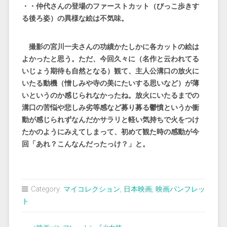
・・仲代さんの登場のファーストカット（びっこ歩きす
る後ろ姿）の異様な絵は不気味。
撮影の宮川一夫さんの功績かたしかに各カットの絵は
よかったと思う。ただ、今回久々に（名作と云われてる
いじょう期待も自然となる）観て、主人公溝口の放火に
いたる動機（憎しみや寺の美にたいする思いなど）が薄
いというのか感じられなかったね。放火にいたるまでの
溝口の苦悩や悲しみ劣等感など募り募る鬱憤というか衝
動が感じられずなんだかサラリと軽い気持ちで火をつけ
たかのようにみえてしまって、初めて観た時の感動が今
回「あれ？こんなんだったっけ？」と。
Category:
マイコレクション
,
日本映画
,
映画パンフレッ
ト