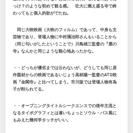
っけ？のような初めて観る感。 壮大に燃え盛る寺で終
わってもと個人的欲がでたね。
同じ大映映画（大映のフィルム）であって、中身も文
芸物であり、登場人物に中村鴈治郎さんもいることから
（同じ匂いがしたということで）川島雄三監督の『雁の
寺』なんかと同じような観心地あったかな。
・・どっちが優劣までは云わないが、どうしても同じ原
作題材からの映画であるいじょう高林陽一監督のATG映
画『金閣寺』と比べてしまう。市川版では登場人物有為
子が削られてる。
・・オープニングタイトルシークエンスでの後年主流と
なるタイポグラフィとは違いちょっとソウル・バス風に
もみえた幾何学タッチがいい。