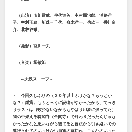
（出演）市川雷蔵、仲代達矢、中村鴈治郎、浦路洋
子、中村玉緒、新珠三千代、舟木洋一、信欣三、香川良
介、北林谷栄、
（撮影）宮川一夫
（音楽）黛敏郎
～大映スコープ～
・・今回久しぶりの（２０年以上ぶりかな？もっとか
な？）鑑賞。もぅとっくに記憶がなかったから、てっき
りラストは（数少ないながらもやはり印象に残ってた）
闇の中燃える驟閣寺（金閣寺）で終わりだったんじゃな
かったかなと思いながら観てると冒頭から引き継いでの
連行されてのあっけない自害の幕切れ。こんなのあった