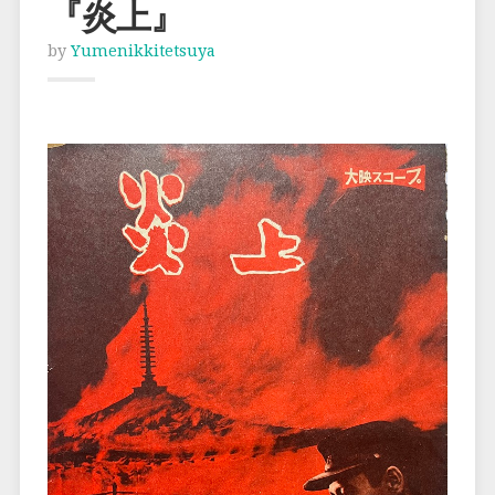
『炎上』
by
Yumenikkitetsuya