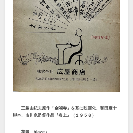
三島由紀夫原作「金閣寺」を基に映画化、和田夏十
脚本、市川崑監督作品『炎上』（１９５８）
英題「blaze」