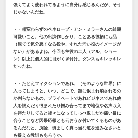
強くてよく使われてるように自分は感じるんだが、そう
じゃないんだね。
・・相変わらずのペネロープ・アン・ミラーさんの綺麗
可愛いこと。他の出演作しかり、ことある役柄にも品
（観てて気分悪くなる役や、すれた汚い役のイメージが
ない）があるよね。今回も主役の二人（アル、ショー
ン）以上に個人的に目がくぎ付け。ダンスもキレッキレ
だったね。
・・たとえフィクションであれ、（そのような世界）に
入ってしまうと、いつ、どこで、誰に恨まれ消されるの
か判らないもの。プライベートであれビジネスであれ他
人を恨んだり恨まれたり憎み合ってまで地位や名声収入
を得たりしてると後々になってしっぺ返しだか痛い目に
合うことなど因果応報とも云おうか付いてくるものがあ
るんだなと。所詮、慎ましく真っ当な道を進みなさいと
も捉える教訓もあろうか。