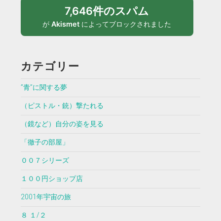
7,646件のスパム
が
Akismet
によってブロックされました
カテゴリー
”青”に関する夢
（ピストル・銃）撃たれる
（鏡など）自分の姿を見る
「徹子の部屋」
００７シリーズ
１００円ショップ店
2001年宇宙の旅
８ １/２