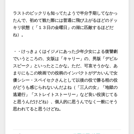
ラストのビックリも知ってたようで半分予期してなかっ
たんで、初めて観た際には普通に飛び上がるほどのドッ
キリ状態（「１３日の金曜日」の湖に匹敵するほどだ
ね）。
・・けっきょくはイジメにあった少年少女による復讐劇
でいうところの、女版は「キャリー」の、男版「デビル
スピーク」といったとこかな。ただ、可哀そうかな、あ
まりにもこの映画での役柄のインパクトがデカいんで女
優シシー・スペイセクさんとして以後の役で勝る程の役
がどうも感じられないんだよね（「三人の女」「地獄の
逃避行」「ストレイトストーリー」など良い役演じてる
と思うんだけどね）、個人的に思うんでなく一般にそう
思われてると思うけどね。