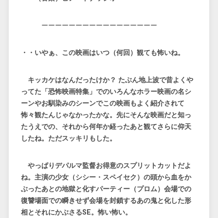
ーーーーーーーーーーーーーーーーー
・・いやぁ、この映画はいつ（何回）観ても怖いね。
キッカケはなんだったけか？ たぶん地上波で昔よくや
ってた「恐怖映画特集」でのいろんなホラー映画の名シ
ーンやお馴染みのシーンでこの映画もよく紹介されて
怖々観たんじゃなかったかな。先にそんな映画だと知っ
たうえでの、それから何年か経ったあと観てさらに仰天
したね。ただスッキリもした。
やっぱりデパルマ監督お得意のスプリットカットだよ
ね。主演の少女（シシー・スペイセク）の頭から血をか
ぶったあとの地獄と化すパーティー（プロム）会場での
復讐場面での瞬きせず会場を封鎖するあの鬼と化した形
相とそれにかぶさるSE。怖い怖い。