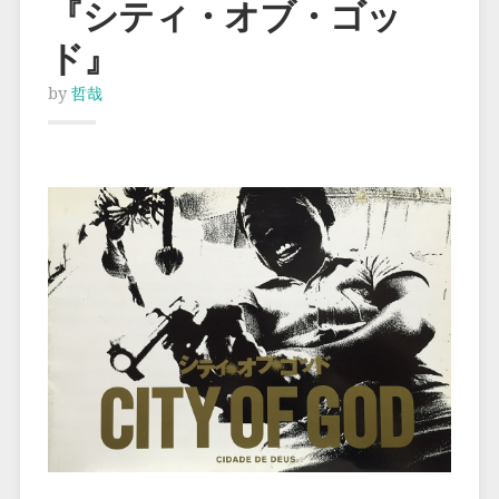
『シティ・オブ・ゴッ
ド』
by
哲哉