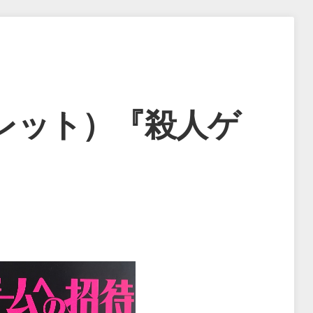
レット）『殺人ゲ
』