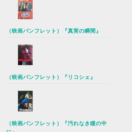
（映画パンフレット）『真実の瞬間』
（映画パンフレット）『リコシェ』
（映画パンフレット）『汚れなき瞳の中
に』