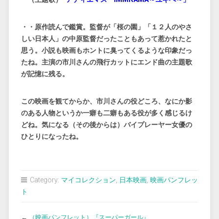
・・原作読んで鑑賞。監督が「桜の園」「１２人のやさ
しい日本人」の中原監督だったこともあって惹かれたと
思う。小説も映画もホントに臭ってくるような印象だっ
たね。主演の市川さんの飛行カットにエンド曲の主題歌
が記憶に残る。
この映画を観てからか、市川さんの役どころ、なにか影
のある人物というか一癖も二癖もある役が多く感じるけ
どね。気になる（その後からは）バイプレーヤー女優の
ひとりになったね。
Category:
マイコレクション
,
日本映画
,
映画パンフレッ
ト
←
（映画パンフレット）『スーパーガール』