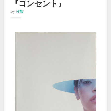
『コンセント』
by
哲哉