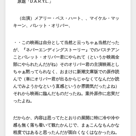
原題「D.A.R.Y.L.」
（出演）メアリー・ベス・ハート、、マイケル・マッ
キーン、バレット・オリバー、
・・この映画は自分として当然と云っちゃぁ当然だった
が、『ネバーエンディングストーリー』でのバスチアン
ことバレット・オリバー君にやられて（というか映画全
部にやられたんだがね）そのオリバー君の主演映画とし
ちゃぁ黙ってられなく、おまけに新潮文庫版での原作読
んで（単にオリバー君が出るからじゃなくてなんだか読
んでみようかなという直感というか雰囲気だったよね）
それから映画に臨んだものだったね。案外原作に忠実だ
ったよね。
だからか、内容は思ってたとおりの展開に特に冷や冷や
感も無く落ち着いて観たかんじで、まぁこんなもんかな
程度ではあると思ったんだが面白くなくはなかったね。