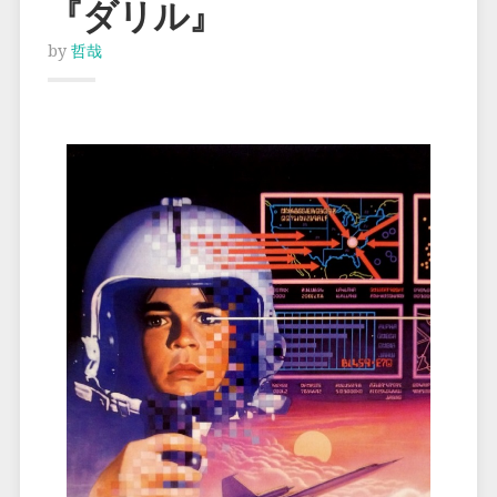
『ダリル』
by
哲哉