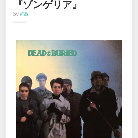
『ゾンゲリア』
by
哲哉