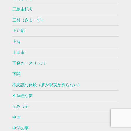
三島由紀夫
三村（さま～ず）
上戸彩
上海
上田市
下穿き・スリッパ
下関
不思議な体験（夢か現実か判らない）
不条理な夢
丘みつ子
中国
中学の夢