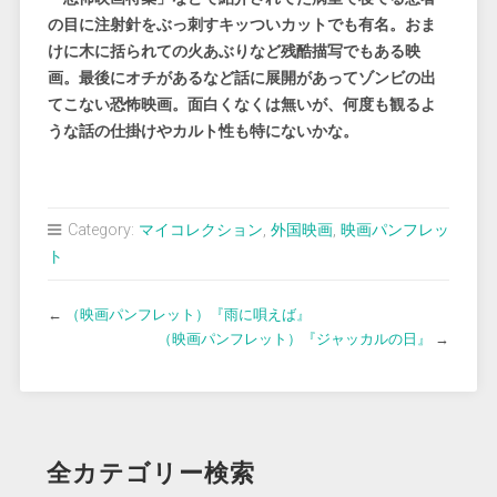
の目に注射針をぶっ刺すキッついカットでも有名。おま
けに木に括られての火あぶりなど残酷描写でもある映
画。最後にオチがあるなど話に展開があってゾンビの出
てこない恐怖映画。面白くなくは無いが、何度も観るよ
うな話の仕掛けやカルト性も特にないかな。
Category:
マイコレクション
,
外国映画
,
映画パンフレッ
ト
←
（映画パンフレット）『雨に唄えば』
（映画パンフレット）『ジャッカルの日』
→
全カテゴリー検索