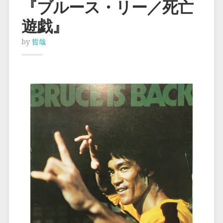
『ブルース・リー／死亡
遊戯』
by
哲哉