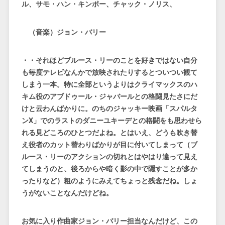
ル、サモ・ハン・キンポー、チャック・ノリス、
（音楽）ジョン・バリー
・・それほどブルース・リーのことを好きではない自分
も毎度テレビなんかで放映されたりするとついつい観て
しまう一本。特に全部というよりはクライマックスのハ
キム役のアブドゥール・ジャバールとの格闘見たさにだ
けと云わんばかりに。のちのジャッキー映画「スパルタ
ンX」でのラストのダニーユキーデとの格闘をも思わせら
れる見どころのひとつだよね。とはいえ、どうも吹き替
え役者のカット替わりばかりが目に付いてしまって（ブ
ルース・リーのアクションの切れとはやはり違って見え
てしまうのと、後ろからや暗く影の中で隠すことが多か
ったりなど）粗のようにみえてちょっと残念だね。しょ
うがないことなんだけどね。
お気に入り作曲家ジョン・バリー担当なんだけど、この