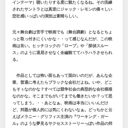
インテーマ）聴いたりする度に観たくなるね。その洗練
されたサントラとは真逆にジャック・レモンの痛々しい
悲壮感いっぱいの演技は素晴らしい。
元々舞台劇は苦手で映画でも（舞台調劇）となるとちょ
っと取っ付きにくいかな・・って感じなんだが、この映
画は良い。ヒッチコックの「ロープ」や「探偵スルー
ス」のように退屈させなく全編観ててハラハラさせられ
る。
作品としては怖い面もあって面白いのだが、あんな企
業、普通に考えたらブラックな会社だよね。いや、どこ
もそぅなのかな？すべては競争社会の典型的な会社模様
なのかな。そこまでもがいてまでも働きたいか？って思
ってしまう。・・あとなぁ、映画は本当にいいんだけ
ど、邦題が個人的には気にくわないなぁ。どっちかと云
えばメラニー・グリフィス主演の『ワーキング・ガー
ル』のような夢見るサクセスストーリーっぽい作品の邦