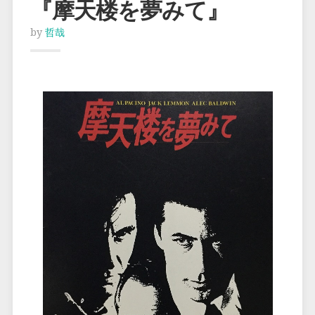
『摩天楼を夢みて』
by
哲哉