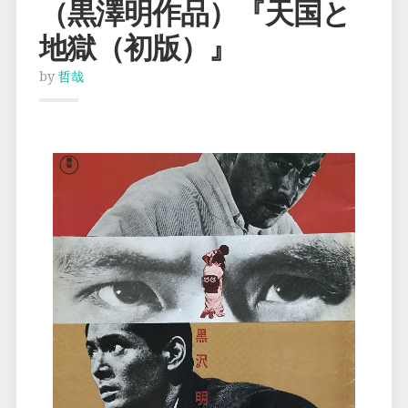
（黒澤明作品）『天国と
地獄（初版）』
by
哲哉