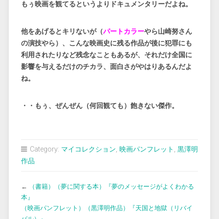
もぅ映画を観てるというよりドキュメンタリーだよね。
他をあげるとキリないが（
パートカラー
やら山崎努さん
の演技やら）、こんな映画史に残る作品が後に犯罪にも
利用されたりなど残念なこともあるが、それだけ全国に
影響を与えるだけのチカラ、面白さがやはりあるんだよ
ね。
・・もぅ、ぜんぜん（何回観ても）飽きない傑作。
Category:
マイコレクション
,
映画パンフレット
,
黒澤明
作品
←
（書籍）（夢に関する本）『夢のメッセージがよくわかる
本』
（映画パンフレット）（黒澤明作品）『天国と地獄（リバイ
バル）』
→