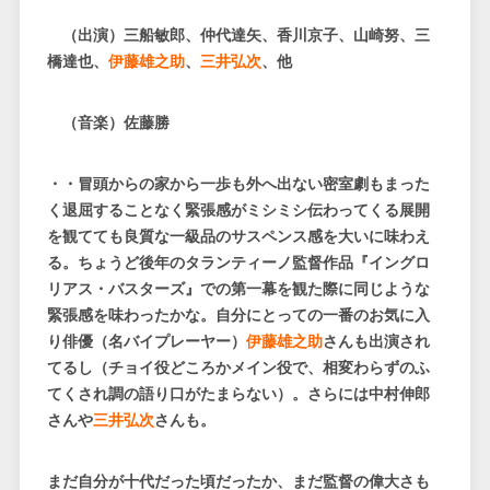
（出演）三船敏郎、仲代達矢、香川京子、山崎努、三
橋達也、
伊藤雄之助
、
三井弘次
、他
（音楽）佐藤勝
・・冒頭からの家から一歩も外へ出ない密室劇もまった
く退屈することなく緊張感がミシミシ伝わってくる展開
を観てても良質な一級品のサスペンス感を大いに味わえ
る。ちょうど後年のタランティーノ監督作品『イングロ
リアス・バスターズ』での第一幕を観た際に同じような
緊張感を味わったかな。自分にとっての一番のお気に入
り俳優（名バイプレーヤー）
伊藤雄之助
さんも出演され
てるし（チョイ役どころかメイン役で、相変わらずのふ
てくされ調の語り口がたまらない）。さらには中村伸郎
さんや
三井弘次
さんも。
まだ自分が十代だった頃だったか、まだ監督の偉大さも