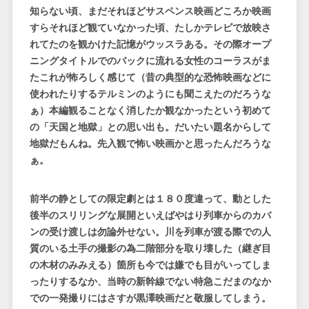
知らない頃、まだそれほどサスペンス映画どころか映画
すらそれほど観ていなかった頃、たしかテレビで放映さ
れてたのを観かけた記憶がウッスラある。その際オープ
ニングタイトルでのバックに流れる女性のコーラスがま
たこれが怖ろしく感じて（昔の典型的な恐怖映画などに
使われたりするテルミンのようにも聞こえたのだろうな
ぁ）本編観ることなく消したか観なかったという初めて
の「天国と地獄」との思い出も。だいたい題名からして
地獄だもんね。先入観で怖い映画かと思ったんだろうな
ぁ。
前半の静としての限定劇とは１８０度違って、動とした
後半のスリリングな展開といえばやはり列車からのカバ
ンの受け渡しは勿論外せない。川を列車が渡る際での人
質のいる土手の撮影の為二階部分を取り壊した（継ぎ目
の木材のみみえる）箇所も今では嫌でも目がいってしま
ったりするなか、当時の新幹線でない特急こだまのなか
での一発撮りにはさすが黒澤映画だと敬服してしまう。