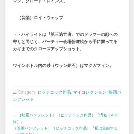
マン、クロード・レインズ、
（音楽）ロイ・ウェッブ
・・ハイライトは『第三逃亡者』でのドラマーの顔への
寄りと同じく、パーティー会場俯瞰絵から手に握ってる
カギまでのクローズアップショット。
ワインボトル内の砂（ウラン鉱石）はマクガフィン。
Category:
ヒッチコック作品
,
マイコレクション
,
映画パ
ンフレット
←
（映画パンフレット）（ヒッチコック作品）『汚名（ABC
版）』
（映画パンフレット）（ヒッチコック作品）『私は告白する