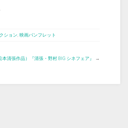
。
クション
,
映画パンフレット
本清張作品）『清張・野村 BIG シネフェア』
→