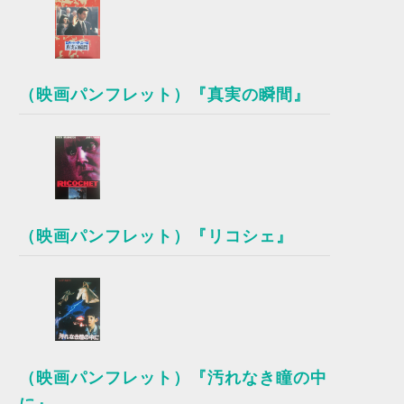
（映画パンフレット）『真実の瞬間』
（映画パンフレット）『リコシェ』
（映画パンフレット）『汚れなき瞳の中
に』