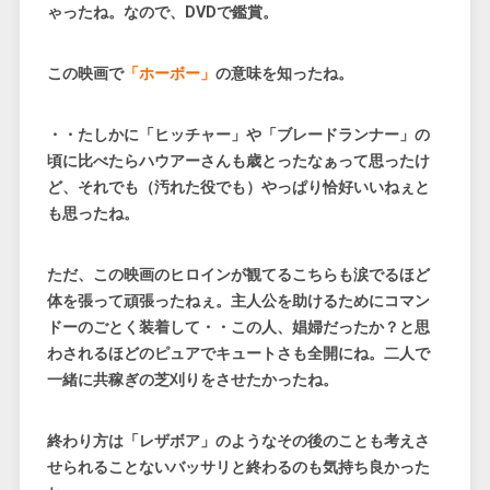
ゃったね。なので、DVDで鑑賞。
この映画で
「ホーボー」
の意味を知ったね。
・・たしかに「ヒッチャー」や「ブレードランナー」の
頃に比べたらハウアーさんも歳とったなぁって思ったけ
ど、それでも（汚れた役でも）やっぱり恰好いいねぇと
も思ったね。
ただ、この映画のヒロインが観てるこちらも涙でるほど
体を張って頑張ったねぇ。主人公を助けるためにコマン
ドーのごとく装着して・・この人、娼婦だったか？と思
わされるほどのピュアでキュートさも全開にね。二人で
一緒に共稼ぎの芝刈りをさせたかったね。
終わり方は「レザボア」のようなその後のことも考えさ
せられることないバッサリと終わるのも気持ち良かった