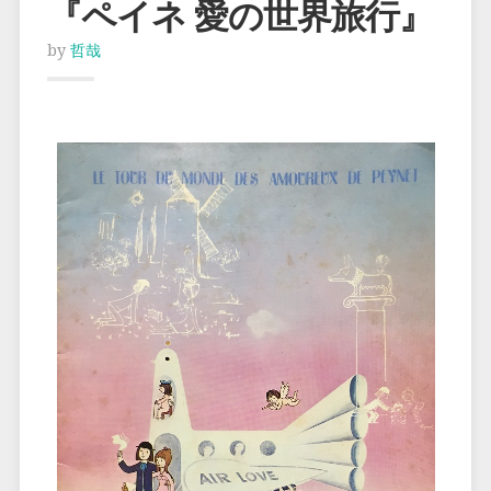
『ペイネ 愛の世界旅行』
by
哲哉