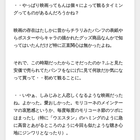
・・やっぱり映画ってもんは個々によって観るタイミン
グってものがあるんだろうかね？
映画の存在はたしかに昔からチラリみたパンフの表紙や
らポスターやらキャラの描かれたグッズ商品なんかで知
ってはいたんだけど特に正直関心は無かったよね。
それで、この時期だったからこそだったのか？ふと見た
安価で売られてたパンフをなにげに見て何故だか気にな
って買って・・初めて観ることに。
・・いやぁ、しみじみと人恋しくなるような映画だった
ね。よかった。愛おしかった。モリコーネのメインテー
マの哀愁感というか、毎度毎度のモリコーネ節のツボに
はまったし（特に「ウエスタン」のハミングのように急
に高音とあがるところのように今回も似たような聴き心
地にジンワリとなったり）。