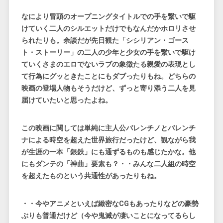
なにより冒頭のオープニングタイトルでの手を繋いで駆
けていく二人のシルエットだけでもなんだかホロリさせ
られたりも。余談だが先日観た「シシリアン・ゴース
ト・ストーリー」の二人の少年と少女の手を繋いで駆け
ていくさまのエロでないラブの象徴たる親愛の表現とし
て行為にグッときたことにもダブったりもね。どちらの
映画の登場人物もそうだけど、ずっと寄り添う二人を見
届けていたいと思ったよね。
この映画に関しては単純に主人公バレンチノとバレンチ
ナによる時空を超えた世界旅行だったけど、観ながら我
が生涯の一本「銀鉄」にも通ずるものも感じたかな。他
にもダンテの「神曲」要素も？・・みんな二人組の時空
を超えたものという共通性があったりもね。
・・今やアニメといえば緻密なCGもあったりなどの豪勢
ぶりも普通だけど（今や鬼滅が凄いことになってるらし