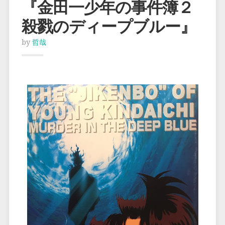
『金田一少年の事件簿２
殺戮のディープブルー』
by
哲哉