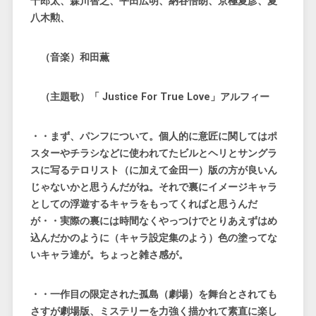
十郎太、森川智之、平田広明、納谷悟朗、京極夏彦、夏
八木勲、
（音楽）和田薫
（主題歌）「 Justice For True Love」アルフィー
・・まず、パンフについて。個人的に意匠に関してはポ
スターやチラシなどに使われてたビルとヘリとサングラ
スに写るテロリスト（に加えて金田一）版の方が良いん
じゃないかと思うんだがね。それで裏にイメージキャラ
としての浮遊するキャラをもってくればと思うんだ
が・・実際の裏には時間なくやっつけでとりあえずはめ
込んだかのように（キャラ設定集のよう）色の塗ってな
いキャラ達が。ちょっと雑さ感が。
・・一作目の限定された孤島（劇場）を舞台とされても
さすが劇場版、ミステリーを力強く描かれて素直に楽し