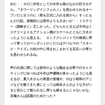
めた・・その二作目としての今作も島のなかの巨大ホテ
ル。『タワーリングインフェルノ』を思わせられるオー
プンだと云うのに（客を正式に入れる前から）すったも
んだの話。規模的には前作よりも大きいが・・ミステリ
ー（謎解きに）乏しかった。どちらかと云えば今作はミ
ステリーよりもアクション感がスケールとともに大きか
ったようにも思える。 エンドクレジットでの海底に寄
って寄ってのペンダントのくだりはデパルマの『スネー
ク・アイズ』の柱の中に埋まれこまれてる宝石への寄り
を思わせられるね。
声の出演に関しては前作のような幅ある分野でのキャス
ティングに比べれば今作は声優陣が多かったようにも思
えるが、夏八木さんの再度の登場や、やはり昭和のアニ
メなどを観てきた者にとっては納谷さんのような方がい
ると安心して観られるし周りも締まるんじゃないかな。
京極さんは話題のためだった？