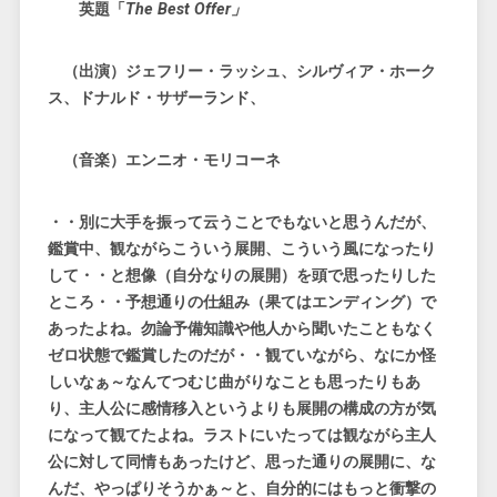
英題「
The Best Offer」
（出演）ジェフリー・ラッシュ、シルヴィア・ホーク
ス、ドナルド・サザーランド、
（音楽）エンニオ・モリコーネ
・・別に大手を振って云うことでもないと思うんだが、
鑑賞中、観ながらこういう展開、こういう風になったり
して・・と想像（自分なりの展開）を頭で思ったりした
ところ・・予想通りの仕組み（果てはエンディング）で
あったよね。勿論予備知識や他人から聞いたこともなく
ゼロ状態で鑑賞したのだが・・観ていながら、なにか怪
しいなぁ～なんてつむじ曲がりなことも思ったりもあ
り、主人公に感情移入というよりも展開の構成の方が気
になって観てたよね。ラストにいたっては観ながら主人
公に対して同情もあったけど、思った通りの展開に、な
んだ、やっぱりそうかぁ～と、自分的にはもっと衝撃の