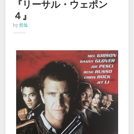
『リーサル・ウェポン
４』
by
哲哉