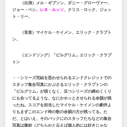
（出演）メル・ギブソン、ダニー・グローヴァー、
ジョー・ペシ、
レネ・ルッソ
、クリス・ロック、ジェッ
ト・リー、
（音楽）マイケル・ケイメン、エリック・クラプト
ン、
（エンドソング）「ピルグリム」エリック・クラプ
トン
・・シリーズ完結を思わせられるエンドクレジットでの
スタッフ集合写真にかぶさるエリック・クラプトンの
「ピルグリム」が煩くなく、且つシリーズの締めくくり
にも合ってるような、
なにかホッとさせられる余韻が残
ったね。スコアを担当したマイケル・ケイメンの劇伴よ
りもまずこのエンド時の歌の余韻の方が残ってる。た
だ、とはいえ、そのバックにのスタッフたちなどの集合
写真は微妙（どちらかと云えば個人的には好きじゃな