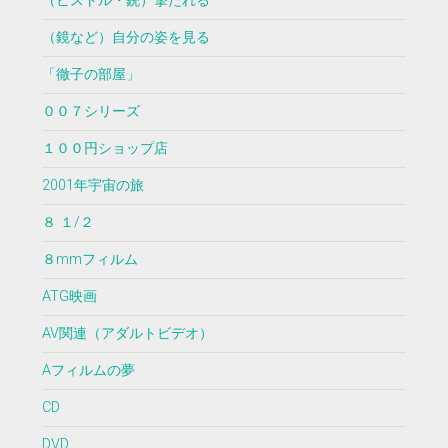
（ピストル・銃）撃たれる
（鏡など）自分の姿を見る
「徹子の部屋」
００７シリーズ
１００円ショップ店
2001年宇宙の旅
８ １/２
８mmフィルム
ATG映画
AV関連（アダルトビデオ）
Aフィルムの夢
CD
DVD