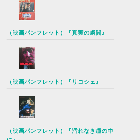
（映画パンフレット）『真実の瞬間』
（映画パンフレット）『リコシェ』
（映画パンフレット）『汚れなき瞳の中
に』