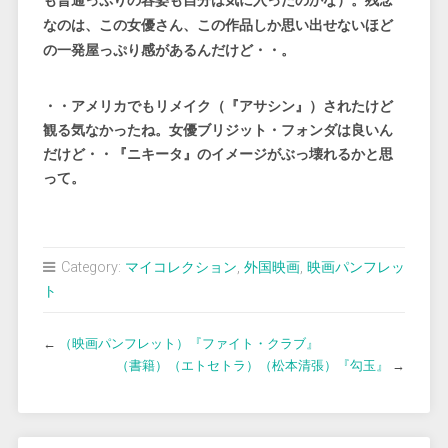
も普通っぷりの容姿も自分は気に入ったのかな）。残念
なのは、この女優さん、この作品しか思い出せないほど
の一発屋っぷり感があるんだけど・・。
・・アメリカでもリメイク（『アサシン』）されたけど
観る気なかったね。女優ブリジット・フォンダは良いん
だけど・・『ニキータ』のイメージがぶっ壊れるかと思
って。
Category:
マイコレクション
,
外国映画
,
映画パンフレッ
ト
←
（映画パンフレット）『ファイト・クラブ』
（書籍）（エトセトラ）（松本清張）『勾玉』
→