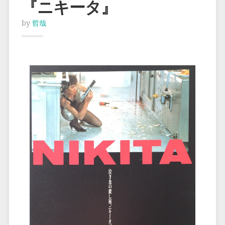
『ニキータ』
by
哲哉