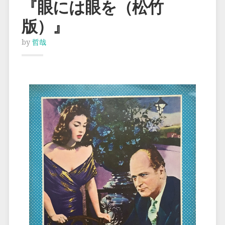
『眼には眼を（松竹
版）』
by
哲哉