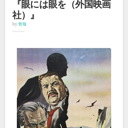
『眼には眼を（外国映画
社）』
by
哲哉