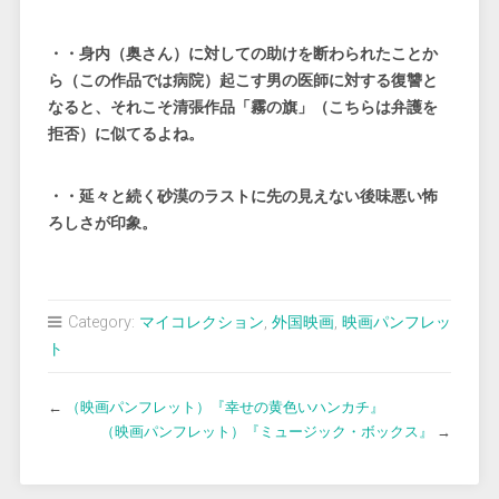
・・身内（奥さん）に対しての助けを断わられたことか
ら（この作品では病院）起こす男の医師に対する復讐と
なると、それこそ清張作品「霧の旗」（こちらは弁護を
拒否）に似てるよね。
・・延々と続く砂漠のラストに先の見えない後味悪い怖
ろしさが印象。
Category:
マイコレクション
,
外国映画
,
映画パンフレッ
ト
←
（映画パンフレット）『幸せの黄色いハンカチ』
（映画パンフレット）『ミュージック・ボックス』
→