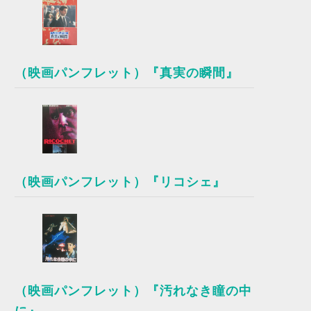
（映画パンフレット）『真実の瞬間』
（映画パンフレット）『リコシェ』
（映画パンフレット）『汚れなき瞳の中
に』