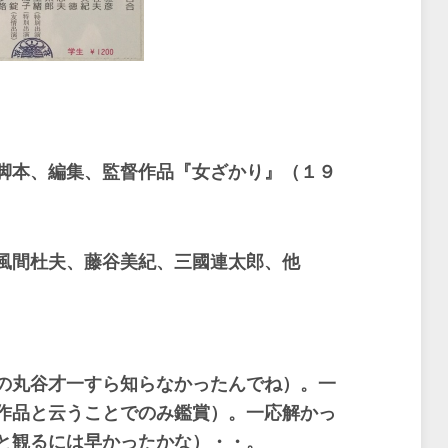
脚本、編集、監督作品『女ざかり』（１９
風間杜夫、藤谷美紀、三國連太郎、他
の丸谷才一すら知らなかったんでね）。一
作品と云うことでのみ鑑賞）。一応解かっ
と観るには早かったかな）・・。