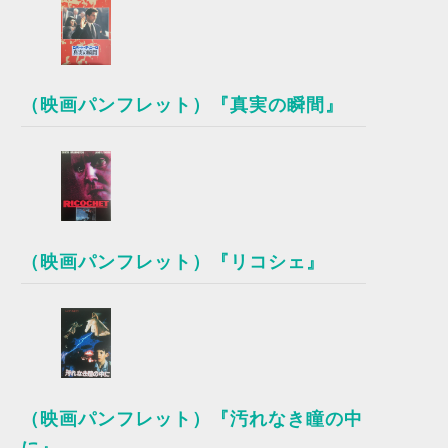
（映画パンフレット）『真実の瞬間』
（映画パンフレット）『リコシェ』
（映画パンフレット）『汚れなき瞳の中
に』