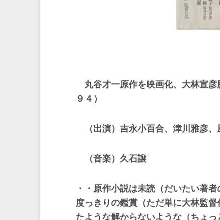
丸谷才一原作を映画化、
大林宣彦
９４）
（出演）吉永小百合、津川雅彦、
（音楽）久石譲
・・原作小説は未読（だいたい著者
度っきりの鑑賞（ただ単に大林監督
たような解からないような（ちょっ