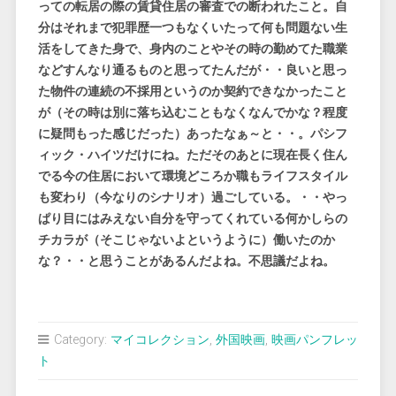
っての転居の際の賃貸住居の審査での断われたこと。自
分はそれまで犯罪歴一つもなくいたって何も問題ない生
活をしてきた身で、身内のことやその時の勤めてた職業
などすんなり通るものと思ってたんだが・・良いと思っ
た物件の連続の不採用というのか契約できなかったこと
が（その時は別に落ち込むこともなくなんでかな？程度
に疑問もった感じだった）あったなぁ～と・・。パシフ
ィック・ハイツだけにね。ただそのあとに現在長く住ん
でる今の住居において環境どころか職もライフスタイル
も変わり（今なりのシナリオ）過ごしている。・・やっ
ぱり目にはみえない自分を守ってくれている何かしらの
チカラが（そこじゃないよというように）働いたのか
な？・・と思うことがあるんだよね。不思議だよね。
Category:
マイコレクション
,
外国映画
,
映画パンフレッ
ト