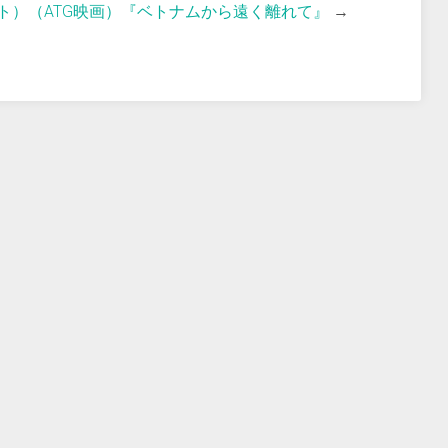
ト）（ATG映画）『ベトナムから遠く離れて』
→