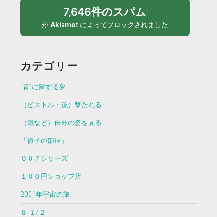
7,646件のスパム
が
Akismet
によってブロックされました
カテゴリー
”青”に関する夢
（ピストル・銃）撃たれる
（鏡など）自分の姿を見る
「徹子の部屋」
００７シリーズ
１００円ショップ店
2001年宇宙の旅
８ １/２