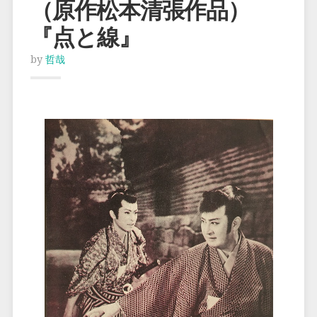
（原作松本清張作品）
『点と線』
by
哲哉