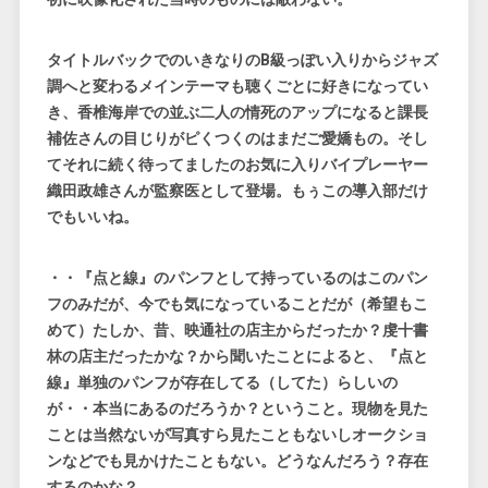
タイトルバックでのいきなりのB級っぽい入りからジャズ
調へと変わるメインテーマも聴くごとに好きになってい
き、香椎海岸での並ぶ二人の情死のアップになると課長
補佐さんの目じりがピくつくのはまだご愛嬌もの。そし
てそれに続く待ってましたのお気に入りバイプレーヤー
織田政雄さんが監察医として登場。もぅこの導入部だけ
でもいいね。
・・『点と線』のパンフとして持っているのはこのパン
フのみだが、今でも気になっていることだが（希望もこ
めて）たしか、昔、映通社の店主からだったか？虔十書
林の店主だったかな？から聞いたことによると、『点と
線』単独のパンフが存在してる（してた）らしいの
が・・本当にあるのだろうか？ということ。現物を見た
ことは当然ないが写真すら見たこともないしオークショ
ンなどでも見かけたこともない。どうなんだろう？存在
するのかな？