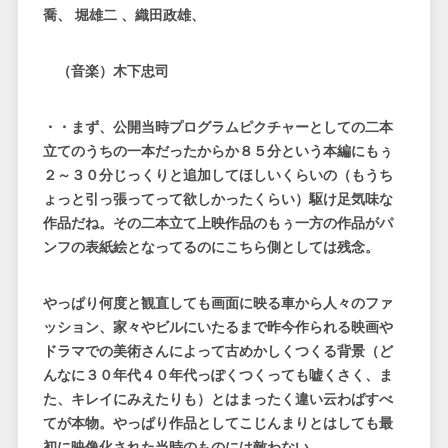
喬、 堀雄二 、織田政雄、
（音楽）木下忠司
・・まず、公開当時プログラムピクチャーとしての二本
立てのうちの一本だったからか８５分という本編にもぅ
２～３０分じっくりと追加してほしいくらいの（もうち
ょっと引っ張ってって欲しかったくらい）駆け足気味な
作品だね。その二本立て上映作品のもぅ一方の作品がパ
ンフの表紙絵となってるのにこちら側としては残念。
やっぱり何度と観直しても画面に映る車から人々のファ
ッション、家々やビルにいたるまで昨今作られる映画や
ドラマでの美術さんによって古めかしくつくる背景（ど
んなに３０年代４０年代っぽくつくっても嘘くさく、ま
た、キレイにみえたりも）とはまったく違い云わばすべ
てが本物。やっぱり作品としてこじんまりとはしても最
初に映像化された当時のものには敵わない。