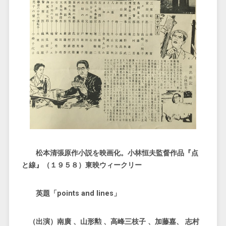
松本清張原作小説を映画化。小林恒夫監督作品『点
と線』（１９５８）東映ウィークリー
英題「points and lines」
（出演）南廣 、山形勲 、高峰三枝子 、加藤嘉、 志村