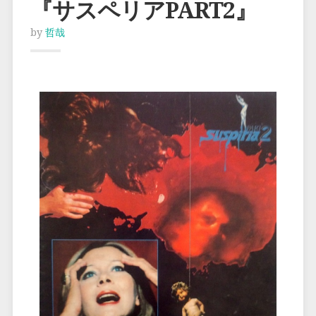
『サスペリアPART2』
by
哲哉