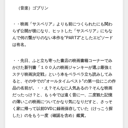
（音楽）ゴブリン
・・映画「サスペリア」よりも前につくられたにも関わ
らず公開が後になり、ヒットした「サスペリア」にちな
んで何の繋がりのない本作を”PART2”としたエピソード
は有名。
・・先日、ふと立ち寄った書店の映画書籍コーナーでみ
かけた新刊書
「１００人の映画ジャンキーが選ぶ最強ミ
ステリ映画決定戦」
という本をペラペラ立ち読みしてみ
ると、その中での”オールタイムベスト”の第一位にこの作
品の名前が。・・え？そんなに人気あるの？そんな映画
だったっけ？と、もぅ今では遠く昔に一、二度観た記憶
の薄いこの映画についてかなり気になりだすと、さっそ
く家に帰って以前DVDに録画保存していた（けっこう探
した）のをもう一度（確認を含め）鑑賞。