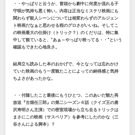
・・やっぱりと云うか、冒頭から劇中に何度か流れる子
守唄が気持ち悪く怖い。内容は正当なミステリ映画にも
関わらず殺人シーンについては相変わらずのアルジェン
ト映画だなぁと思わせる程のグロさがいいね。そしてこ
の映画最大の仕掛け（トリック？）のくだりは、特に集
中して観ていると、
”あぁ～やっぱり映ってる・・”
という
確認もできた心地良さ。
結局立ち読みした本のおかげで、今となっては忘れかけ
ていた映画のもう一度観たことによっての納得感と気持
ちよさがあったかな。
・・付随したこと最後にもうひとつ、このあいだ観た再
放送『古畑任三郎』の第二シーズン６話（クイズ王の唐
沢寿明さん主演）での密室現場から立ち去るトリックは
まさにこの映画（サスペリア）を参考にしたのかな（三
谷さんによる脚本）？