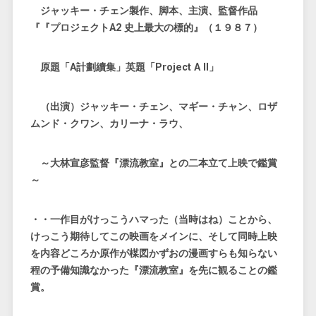
ジャッキー・チェン製作、脚本、主演、監督作品
『『プロジェクトA2 史上最大の標的』（１９８７）
原題「A計劃續集」英題「Project A II」
（出演）ジャッキー・チェン、マギー・チャン、ロザ
ムンド・クワン、カリーナ・ラウ、
～大林宣彦監督『漂流教室』との二本立て上映で鑑賞
～
・・一作目がけっこうハマった（当時はね）ことから、
けっこう期待してこの映画をメインに、そして同時上映
を内容どころか原作が楳図かずおの漫画すらも知らない
程の予備知識なかった『漂流教室』を先に観ることの鑑
賞。