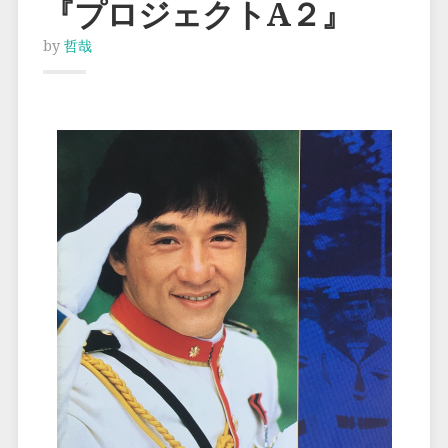
『プロジェクトA２』
by
哲哉