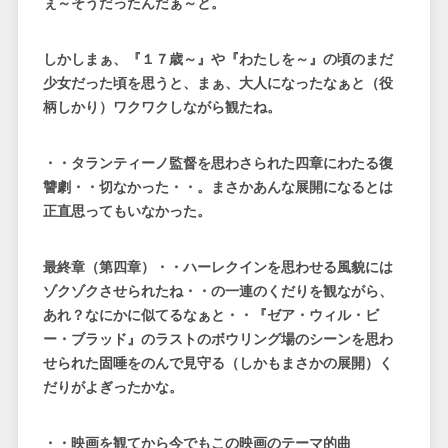
ぇ～そうだったんだぁ～と。
しかしまぁ、『１７歳～』や『わたしを～』の頃のまだ
少女だった頃を思うと、まぁ、大人になったなぁと（役
柄しかり）ワクワクしながら観たね。
・・タランティーノ監督を思わさられた四章にわたる復
讐劇・・切なかった・・。まさかあんな展開になるとは
正直思ってもいなかった。
最終章（第四章）・・ハーレクインを思わせる風貌には
ゾクゾクさせられたね・・の一連のくだりを観ながら、
あれ？なにかに似てるなぁと・・『ゼア・ウィル・ビ
ー・ブラッド』のラストのボウリング場のシーンを思わ
せられた固唾をのんで見守る（しかもまさかの展開）く
だりがよぎったかな。
・・映画を観てから今でもこの映画のテーマ的曲