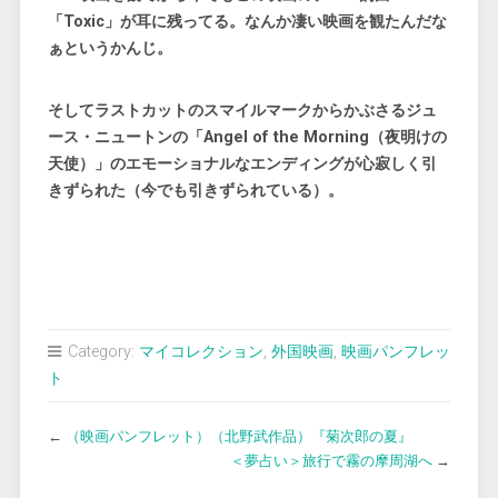
「Toxic」が耳に残ってる。なんか凄い映画を観たんだな
ぁというかんじ。
そしてラストカットのスマイルマークからかぶさるジュ
ース・ニュートンの「Angel of the Morning（夜明けの
天使）」のエモーショナルなエンディングが心寂しく引
きずられた（今でも引きずられている）。
Category:
マイコレクション
,
外国映画
,
映画パンフレッ
ト
←
（映画パンフレット）（北野武作品）『菊次郎の夏』
＜夢占い＞旅行で霧の摩周湖へ
→