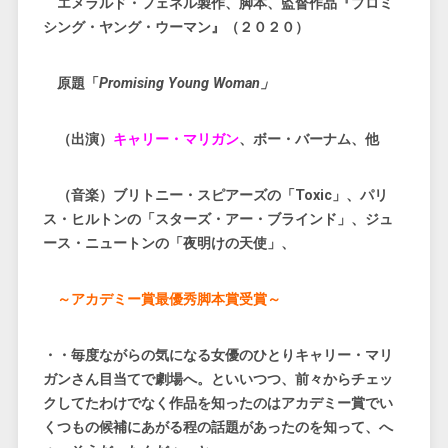
エメラルド・フェネル製作、脚本、監督作品『プロミ
シング・ヤング・ウーマン』（２０２０）
原題「
Promising Young Woman」
（出演）
キャリー・マリガン
、ボー・バーナム、他
（音楽）ブリトニー・スピアーズの「Toxic」、パリ
ス・ヒルトンの「スターズ・アー・ブラインド」、ジュ
ース・ニュートンの「夜明けの天使」、
～アカデミー賞最優秀脚本賞受賞～
・・毎度ながらの気になる女優のひとりキャリー・マリ
ガンさん目当てで劇場へ。といいつつ、前々からチェッ
クしてたわけでなく作品を知ったのはアカデミー賞でい
くつもの候補にあがる程の話題があったのを知って、へ