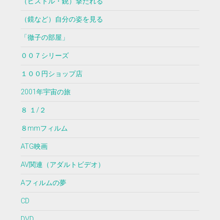
（ピストル・銃）撃たれる
（鏡など）自分の姿を見る
「徹子の部屋」
００７シリーズ
１００円ショップ店
2001年宇宙の旅
８ １/２
８mmフィルム
ATG映画
AV関連（アダルトビデオ）
Aフィルムの夢
CD
DVD