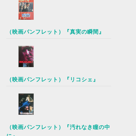
（映画パンフレット）『真実の瞬間』
（映画パンフレット）『リコシェ』
（映画パンフレット）『汚れなき瞳の中
に』