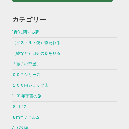
カテゴリー
”青”に関する夢
（ピストル・銃）撃たれる
（鏡など）自分の姿を見る
「徹子の部屋」
００７シリーズ
１００円ショップ店
2001年宇宙の旅
８ １/２
８mmフィルム
ATG映画