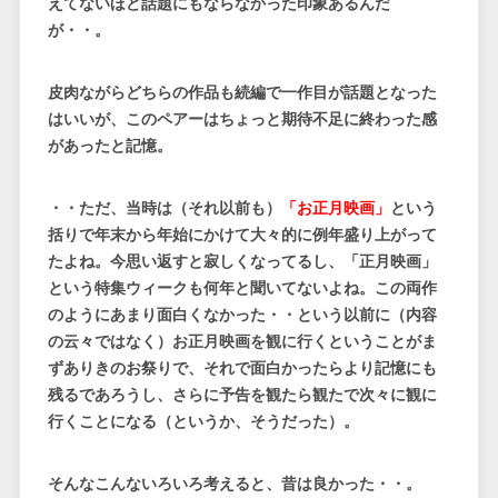
えてないほど話題にもならなかった印象あるんだ
が・・。
皮肉ながらどちらの作品も続編で一作目が話題となった
はいいが、このペアーはちょっと期待不足に終わった感
があったと記憶。
・・ただ、当時は（それ以前も）
「お正月映画」
という
括りで年末から年始にかけて大々的に例年盛り上がって
たよね。今思い返すと寂しくなってるし、「正月映画」
という特集ウィークも何年と聞いてないよね。この両作
のようにあまり面白くなかった・・という以前に（内容
の云々ではなく）お正月映画を観に行くということがま
ずありきのお祭りで、それで面白かったらより記憶にも
残るであろうし、さらに予告を観たら観たで次々に観に
行くことになる（というか、そうだった）。
そんなこんないろいろ考えると、昔は良かった・・。