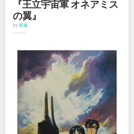
『王立宇宙軍 オネアミス
の翼』
by
哲哉