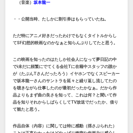
（音楽）
坂本龍一
・・公開当時、たしかに割引券はもらっていたね。
ただ特にアニメ好きだったわけでもなくタイトルからし
てSF幻想的映画なのかなぁと知らんぷりしてたと思う。
この映画を知ったのはたしか社会人になって夢日記の中
でi未だに頻繁にでてくる会社Tに在籍中スタッフの誰か
が（たぶんTさんだったろう）イヤホンでなくスピーカー
で坂本龍一さんのサントラを延々と繰り返し流してたの
を聴きながら仕事したのが最初だったかなぁ。だから作
品よりもまず曲の良さを知って、これは何？と聞いて作
品を知りそれからしばらくしてTV放送でだったか、借り
て観たと思う。
作品自体（内容）に関しては特に感動（揺さぶられた）