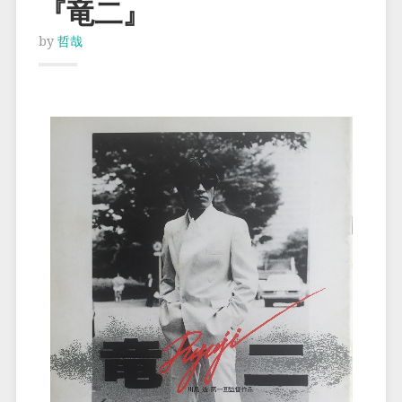
『竜二』
by
哲哉