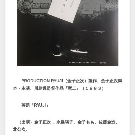
PRODUCTION RYUJI（金子正次）製作、金子正次脚
本・主演、川島透監督作品『竜二』（１９８３）
英題「RYUJI」
（出演）金子正次 、永島暎子、金子もも、佐藤金造、
北公次、