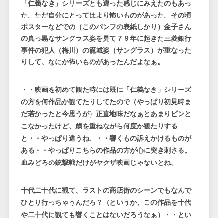
「仁義なき」シリーズとも違った感じにみえたのもあっ
た。ただ自分にとってはより怖いものがあった。その頃
ポスターなどでの（このパンフの表紙しかり）金子さん
の真っ黒なサングラス姿を見て７９年に起きた三菱銀行
事件の犯人（梅川）の籠城姿（サングラス）が重なった
りして、なにか怖いものがあったんだよなぁ。
・・映画を初めて観た時には既に「仁義なき」シリーズ
の方を何作品か観てたりしてたので（やっぱり初見時ま
だ若かったと今思うが）正直地味だなぁとあまりピンと
こなかったけど、歳を重ねながら何度か観たりする
と・・やっぱり違うね、・・響くもの訴えかけるものが
ある・・やっぱりこちらの作品の方が心に突き刺さる。
血みどろの銃撃戦だけがヤクザ映画じゃないとね。
十代二十代に観て、ラストの商店街のシーンでもなんで
ひとり行っちゃうんだろ？（というか、この作品を十代
や二十代に観ても響くことはないだろうなぁ）・・とい