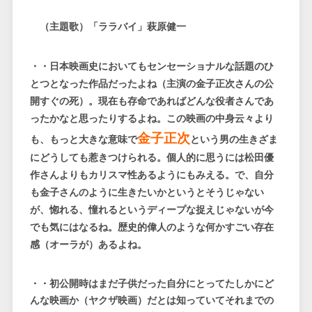
（主題歌）「ララバイ」萩原健一
・・日本映画史においてもセンセーショナルな話題のひ
とつとなった作品だったよね（主演の金子正次さんの公
開すぐの死）。現在も存命であればどんな役者さんであ
ったかなと思ったりするよね。この映画の中身云々より
金子正次
も、もっと大きな意味で
という男の生きざま
にどうしても惹きつけられる。個人的に思うには松田優
作さんよりもカリスマ性あるようにもみえる。で、自分
も金子さんのように生きたいかというとそうじゃない
が、惚れる、憧れるというディープな捉えじゃないが今
でも気にはなるね。歴史的偉人のような何かすごい存在
感（オーラが）あるよね。
・・初公開時はまだ子供だった自分にとってたしかにど
んな映画か（ヤクザ映画）だとは知っていてそれまでの