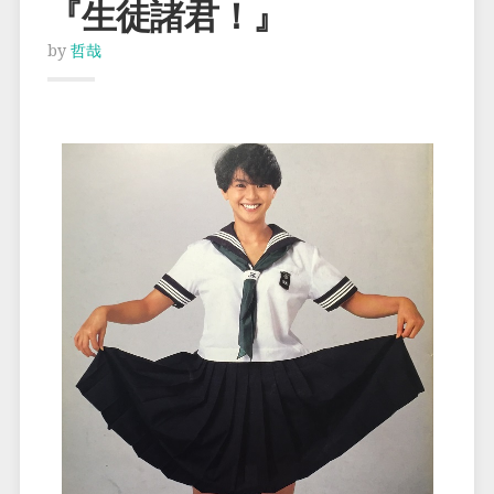
『生徒諸君！』
by
哲哉