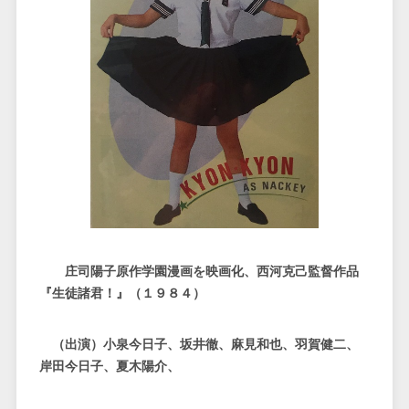
庄司陽子原作学園漫画を映画化、西河克己監督作品
『生徒諸君！』（１９８４）
（出演）小泉今日子、坂井徹、麻見和也、羽賀健二、
岸田今日子、夏木陽介、