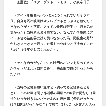
（主題歌）「スターダスト・メモリー」小泉今日子
・・アイドル映画もバンバンにつくられていた８０年
代、自分も既に映画館やテレビでもどっぷりと観てたこ
ろなのだが・・正直、アイドル映画は苦手で（観る気が
無かった）当時あんまり観てない。なんでか？単純にア
イドル含め芸能界に疎く興味なかった為、同級生の野郎
たちきゃーきゃー云ってた頃も自分はひとり冷めていた
と思う（後年少しほぐれたが）。
・・そんな自分がなんでこの映画のパンフを持ってるの
か？
そうだよね（自問自答）、映画館で観に行ったから
だよね。
・・当時の記憶を思い返すと（残ってる記憶をたどる
と）、この映画は同じ部活動の同級生のO君に同行し（同
行というか付き添いだったよね）映画館（何処だったっ
け？K劇場だったかな？）で観て（けっこうお客さん入っ