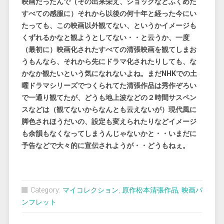
映画だったんで（その出来栄え、ショックなどふくめた
すべての感服に）それから以後の何十年と経った今にい
たっても、この映画以外観てない、というかイメージも
くずれるかなと観ようとしてない・・と云うか、一度
（最初に）映画化されたすべての清張映画を観てしまお
うもんなら、それから先にドラマ化されたりしても、な
かなか観たいという気になれないよね。まだNHKでの土
曜ドラマシリーズでつくられてた清張作品は秀作ぞろい
で一通り観てたが、どうも地上波などの２時間サスペン
スなどは（観てないからなんとも云えないが）現代風に
脚色されほうだいの、設定も変えられたりなどイメージ
も余韻もなくなってしまうんじゃないかと・・いまだに
予告などで大々的に宣伝されようが・・どうもねぇ。
Category:
マイコレクション
,
原作松本清張作品
,
映画パ
ンフレット