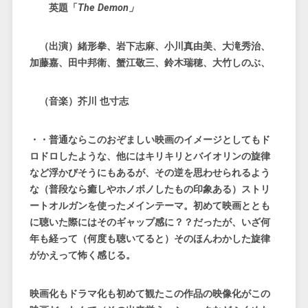
英題「
The Demon」
（出演）緒形拳、岩下志麻、小川真由美、大滝秀治、
加藤嘉、田中邦衛、蟹江敬三、鈴木瑞穂、大竹しのぶ、
（音楽）芥川 也寸志
・・普通ならこのおぞましい映画のイメージとしてもド
ロドロしたような、他にはキリキリとバイオリンの旋律
など浮かびそうにもあるが、その逆を思わせられるよう
な（普段なら癒しやホノボノしたもの印象ある）ストリ
ートオルガンを使ったメインテーマ。初めて映画ととも
に聴いた際にはそのギャップ感に？？だったが、いざ何
年も経って（何度も聴いてると）そのほんわかした旋律
がかえって怖く感じる。
映画化もドラマ化も初めて観たこの作品の映像化がこの